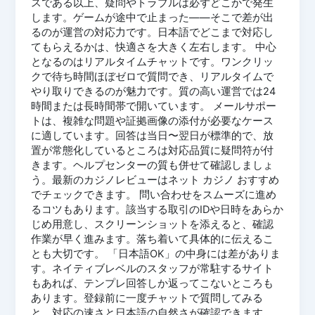
スである以上、疑問やトラブルは必ずどこかで発生
します。ゲームが途中で止まった——そこで差が出
るのが運営の対応力です。日本語でどこまで対応し
てもらえるかは、快適さを大きく左右します。 中心
となるのはリアルタイムチャットです。ワンクリッ
クで待ち時間ほぼゼロで質問でき、リアルタイムで
やり取りできるのが魅力です。質の高い運営では24
時間または長時間帯で開いています。 メールサポー
トは、複雑な問題や証拠画像の添付が必要なケース
に適しています。回答は当日〜翌日が標準的で、放
置が常態化しているところは対応品質に疑問符が付
きます。ヘルプセンターの質も併せて確認しましょ
う。最新のカジノレビューはネット カジノ おすすめ
でチェックできます。 問い合わせをスムーズに進め
るコツもあります。該当する取引のIDや日時をあらか
じめ用意し、スクリーンショットを添えると、確認
作業が早く進みます。落ち着いて具体的に伝えるこ
とも大切です。 「日本語OK」の中身には差がありま
す。ネイティブレベルのスタッフが常駐するサイト
もあれば、テンプレ回答しか返ってこないところも
あります。登録前に一度チャットで質問してみる
と、対応の速さと日本語の自然さが確認できます。