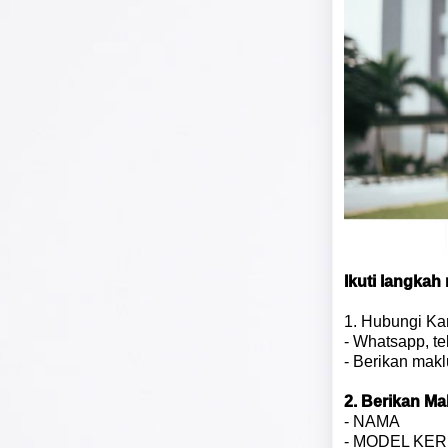
Ikuti langka
1. Hubungi Ka
- Whatsapp, te
- Berikan makl
2. Berikan M
- NAMA
- MODEL KE