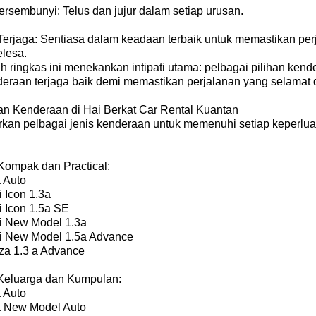
ersembunyi: Telus dan jujur dalam setiap urusan.
Terjaga: Sentiasa dalam keadaan terbaik untuk memastikan per
elesa.
ih ringkas ini menekankan intipati utama: pelbagai pilihan kend
deraan terjaga baik demi memastikan perjalanan yang selamat 
han Kenderaan di Hai Berkat Car Rental Kuantan
an pelbagai jenis kenderaan untuk memenuhi setiap keperlua
Kompak dan Practical:
 Auto
 Icon 1.3a
i Icon 1.5a SE
i New Model 1.3a
i New Model 1.5a Advance
za 1.3 a Advance
Keluarga dan Kumpulan:
 Auto
a New Model Auto