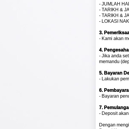
- JUMLAH HA
- TARIKH & J
- TARIKH & 
- LOKASI NA
3. Pemeriksa
- Kami akan m
4. Pengesah
- Jika anda se
memandu (dep
5. Bayaran D
- Lakukan pem
6. Pembayar
- Bayaran pen
7. Pemulanga
- Deposit aka
Dengan mengik