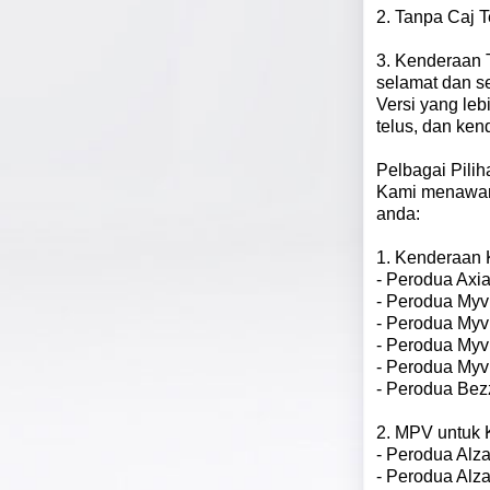
2. Tanpa Caj T
3. Kenderaan 
selamat dan s
Versi yang leb
telus, dan ken
Pelbagai Pili
Kami menawark
anda:
1. Kenderaan 
- Perodua Axia
- Perodua Myvi
- Perodua Myv
- Perodua Myv
- Perodua Myv
- Perodua Bez
2. MPV untuk 
- Perodua Alza
- Perodua Alz