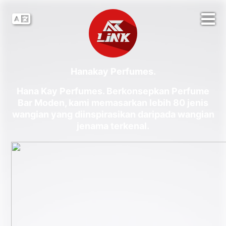
Hanakay Perfumes.
Hana Kay Perfumes. Berkonsepkan Perfume
Bar Moden, kami memasarkan lebih 80 jenis
wangian yang diinspirasikan daripada wangian
jenama terkenal.