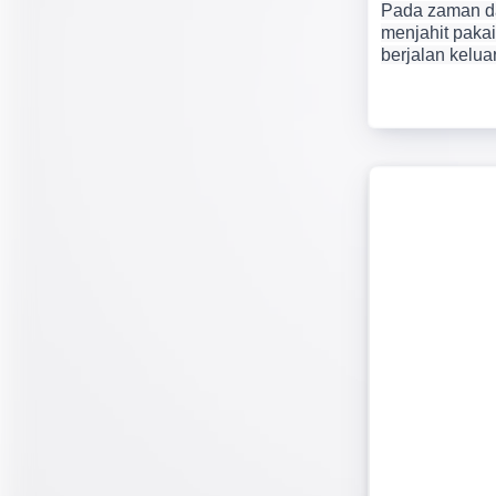
Pada zaman da
menjahit paka
berjalan kelu