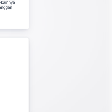
n-kainnya
langgan